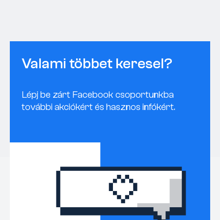
Valami többet keresel?
Lépj be zárt Facebook csoportunkba
további akciókért és hasznos infókért.