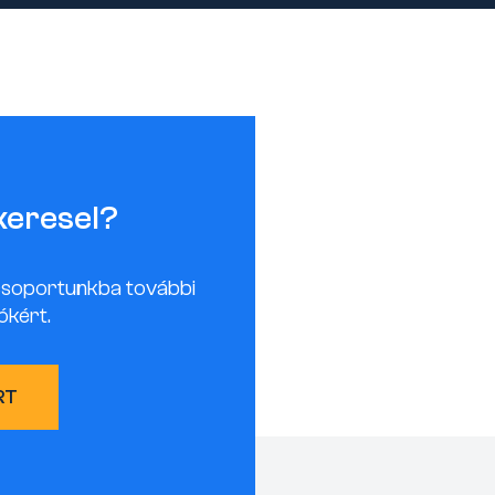
keresel?
csoportunkba további
ókért.
RT