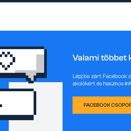
Valami többet 
Lépj be zárt Facebook 
akciókért és hasznos inf
FACEBOOK CSOPO