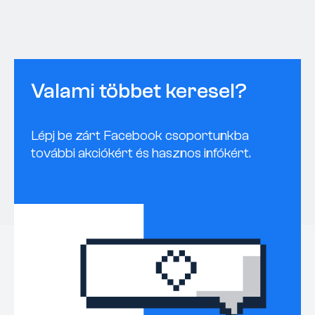
Valami többet keresel?
Lépj be zárt Facebook csoportunkba
további akciókért és hasznos infókért.