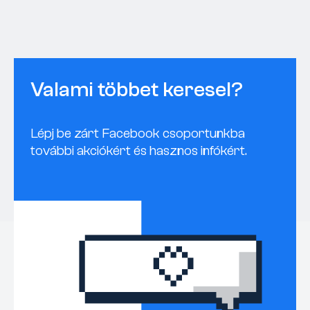
Valami többet keresel?
Lépj be zárt Facebook csoportunkba
további akciókért és hasznos infókért.