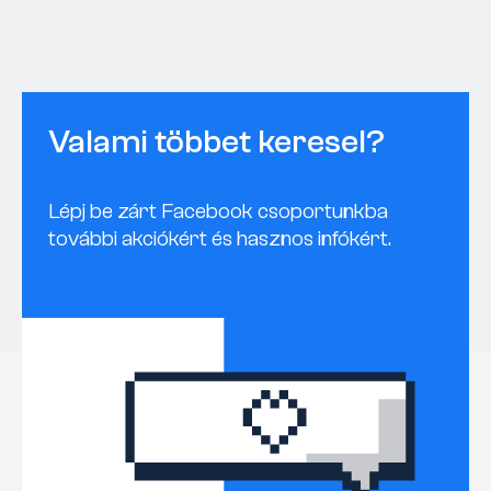
Valami többet keresel?
Lépj be zárt Facebook csoportunkba
további akciókért és hasznos infókért.