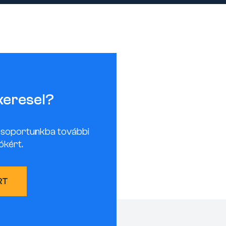
keresel?
csoportunkba további
ókért.
RT