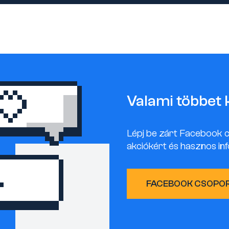
Valami többet 
Lépj be zárt Facebook 
akciókért és hasznos inf
FACEBOOK CSOPO