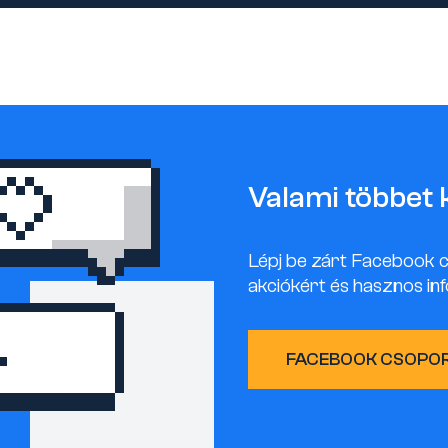
Valami többet 
Lépj be zárt Facebook 
akciókért és hasznos inf
FACEBOOK CSOPO