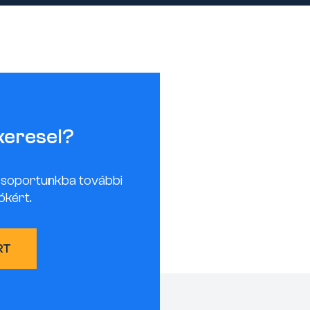
keresel?
csoportunkba további
ókért.
RT