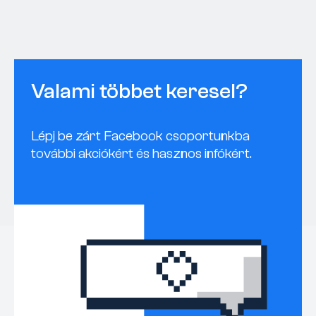
Valami többet keresel?
Lépj be zárt Facebook csoportunkba
további akciókért és hasznos infókért.