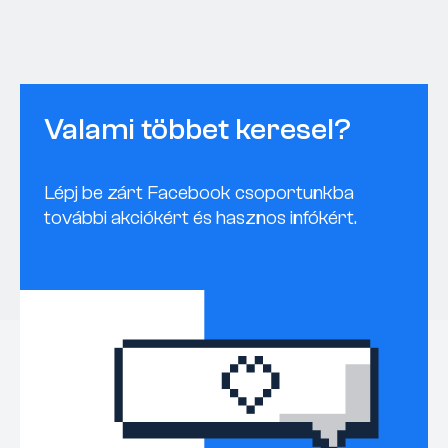
Valami többet keresel?
Lépj be zárt Facebook csoportunkba
további akciókért és hasznos infókért.