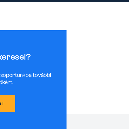
keresel?
csoportunkba további
ókért.
RT