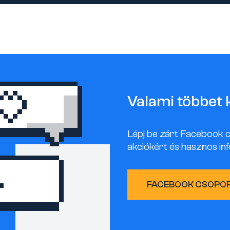
Valami többet 
Lépj be zárt Facebook 
akciókért és hasznos inf
FACEBOOK CSOPO