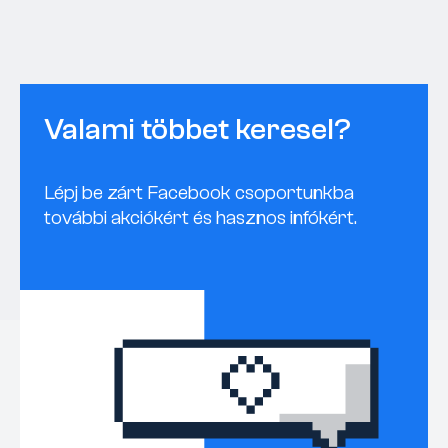
Valami többet keresel?
Lépj be zárt Facebook csoportunkba
további akciókért és hasznos infókért.