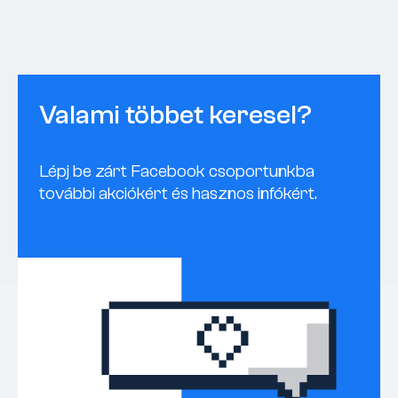
Valami többet keresel?
Lépj be zárt Facebook csoportunkba
további akciókért és hasznos infókért.