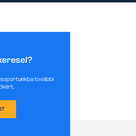
keresel?
csoportunkba további
ókért.
RT