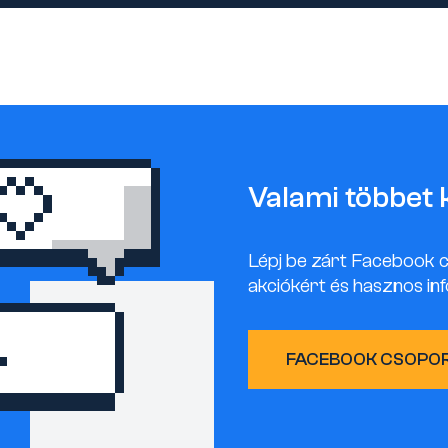
Valami többet 
Lépj be zárt Facebook 
akciókért és hasznos inf
FACEBOOK CSOPO