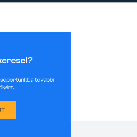
keresel?
csoportunkba további
ókért.
RT