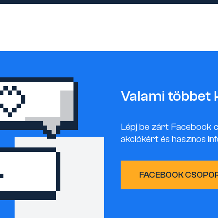
Valami többet 
Lépj be zárt Facebook 
akciókért és hasznos inf
FACEBOOK CSOPO