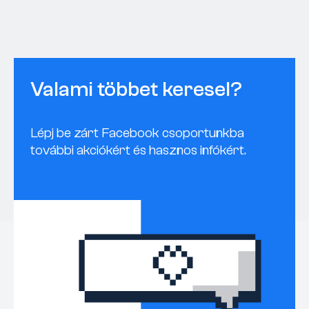
Valami többet keresel?
Lépj be zárt Facebook csoportunkba
további akciókért és hasznos infókért.