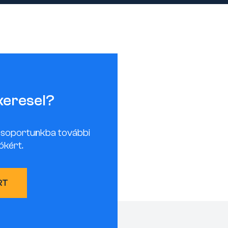
keresel?
csoportunkba további
ókért.
RT