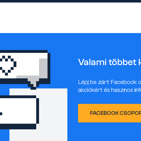
Valami többet 
Lépj be zárt Facebook 
akciókért és hasznos inf
FACEBOOK CSOPO