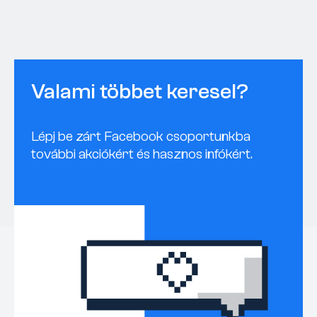
Valami többet keresel?
Lépj be zárt Facebook csoportunkba
további akciókért és hasznos infókért.