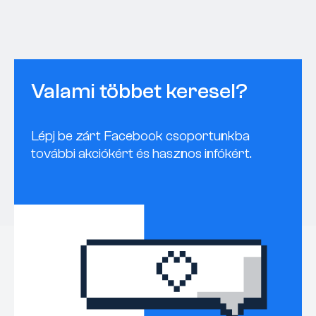
Valami többet keresel?
Lépj be zárt Facebook csoportunkba
további akciókért és hasznos infókért.