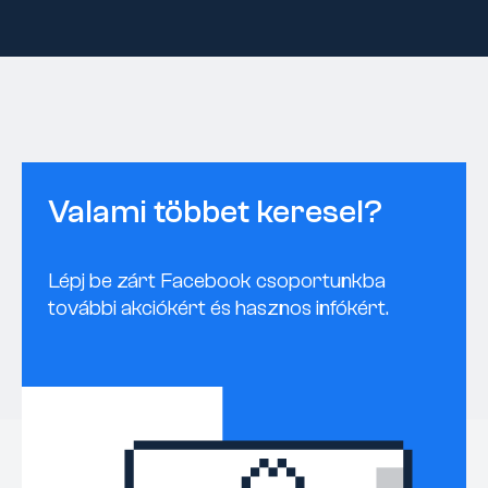
Valami többet keresel?
Lépj be zárt Facebook csoportunkba
további akciókért és hasznos infókért.