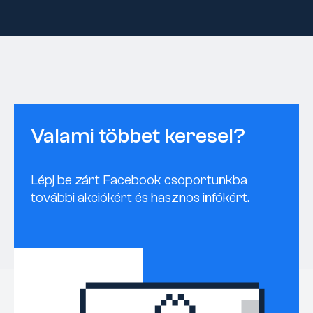
Valami többet keresel?
Lépj be zárt Facebook csoportunkba
további akciókért és hasznos infókért.