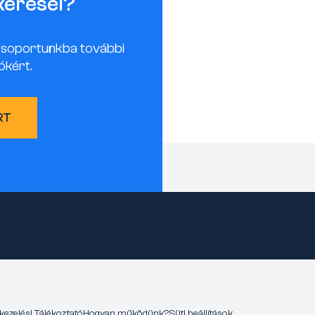
keresel?
csoportunkba további
ókért.
RT
kezelési Tájékoztató
Hogyan működünk?
Süti beállítások