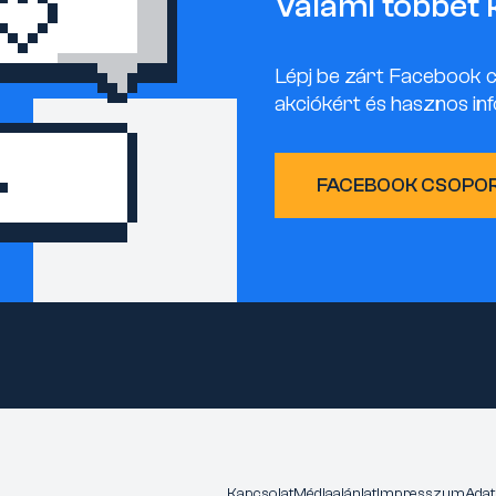
Valami többet 
Lépj be zárt Facebook 
akciókért és hasznos inf
FACEBOOK CSOPO
Kapcsolat
Médiaajánlat
Impresszum
Adat