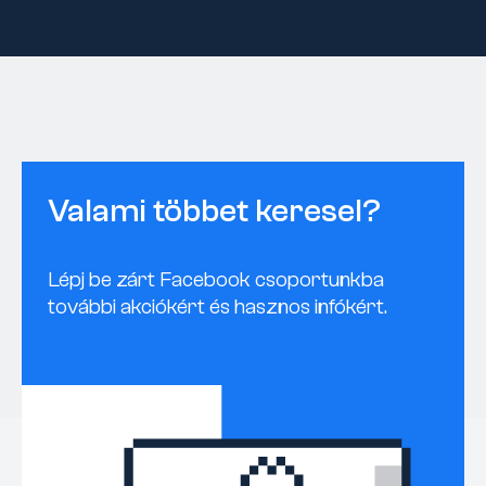
Valami többet keresel?
Lépj be zárt Facebook csoportunkba
további akciókért és hasznos infókért.