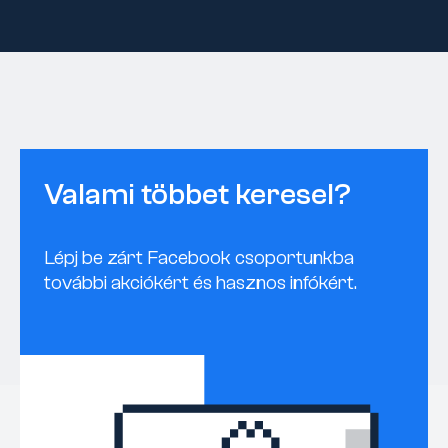
Valami többet keresel?
Lépj be zárt Facebook csoportunkba
további akciókért és hasznos infókért.