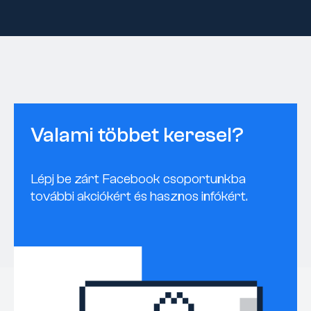
Valami többet keresel?
Lépj be zárt Facebook csoportunkba
további akciókért és hasznos infókért.