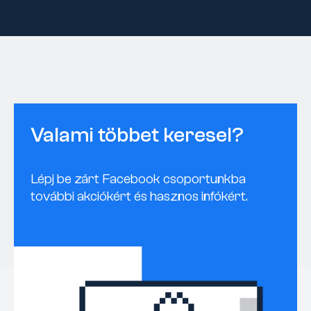
Valami többet keresel?
Lépj be zárt Facebook csoportunkba
további akciókért és hasznos infókért.