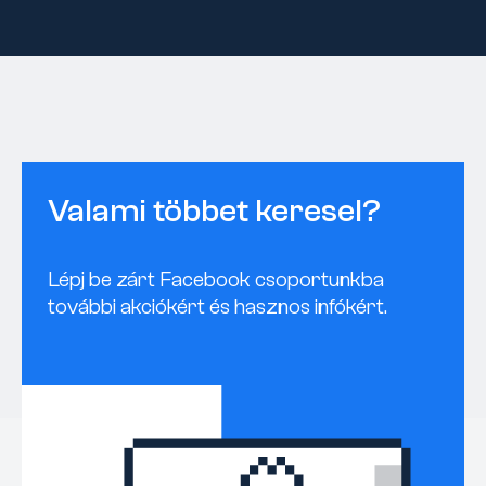
Valami többet keresel?
Lépj be zárt Facebook csoportunkba
további akciókért és hasznos infókért.