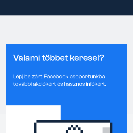
Valami többet keresel?
Lépj be zárt Facebook csoportunkba
további akciókért és hasznos infókért.