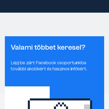
Valami többet keresel?
Lépj be zárt Facebook csoportunkba
további akciókért és hasznos infókért.