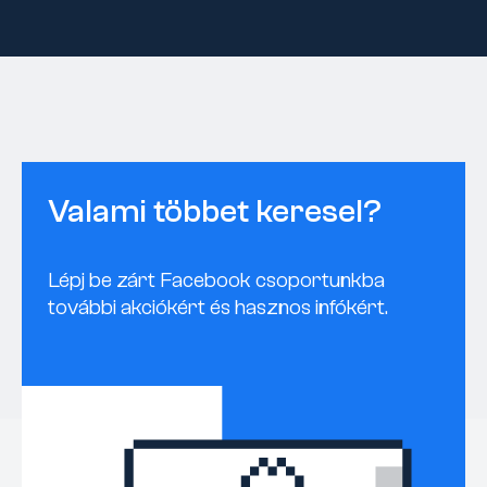
Valami többet keresel?
Lépj be zárt Facebook csoportunkba
további akciókért és hasznos infókért.