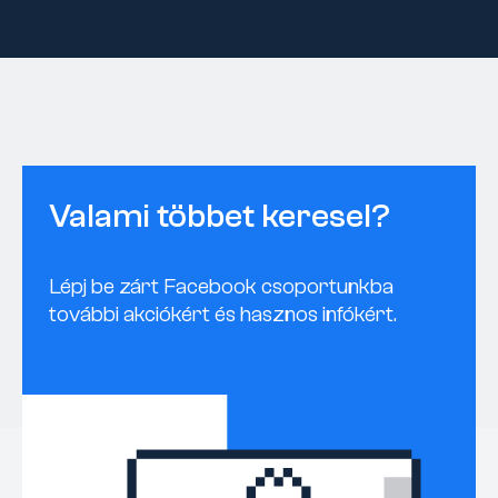
Valami többet keresel?
Lépj be zárt Facebook csoportunkba
további akciókért és hasznos infókért.