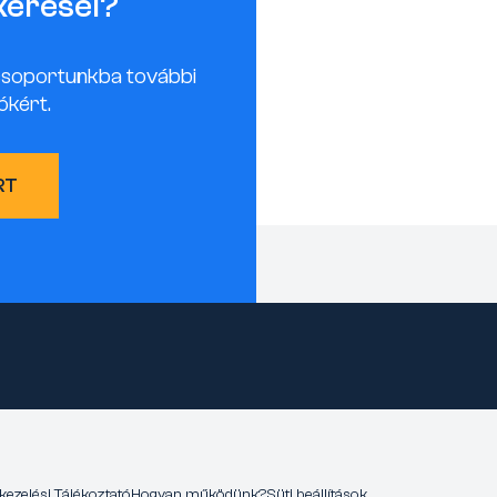
keresel?
csoportunkba további
ókért.
RT
kezelési Tájékoztató
Hogyan működünk?
Süti beállítások