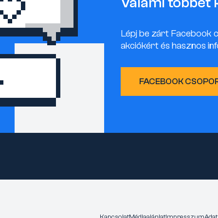
Valami többet 
Lépj be zárt Facebook 
akciókért és hasznos inf
FACEBOOK CSOPO
Kapcsolat
Médiaajánlat
Impresszum
Adat