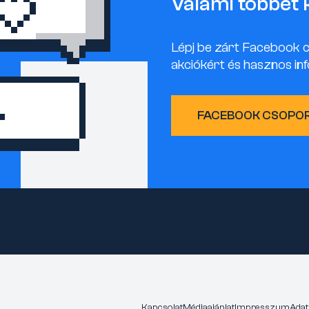
Valami többet 
Lépj be zárt Facebook 
akciókért és hasznos inf
FACEBOOK CSOPO
Kapcsolat
Médiaajánlat
Impresszum
Adat