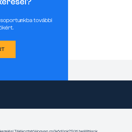
keresel?
csoportunkba további
ókért.
RT
kezelési Tájékoztató
Hogyan működünk?
Süti beállítások