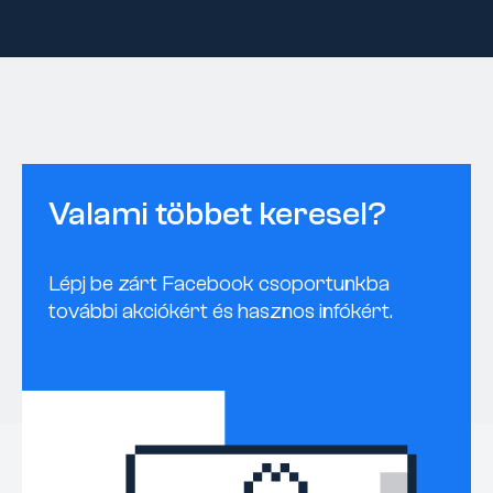
Valami többet keresel?
Lépj be zárt Facebook csoportunkba
további akciókért és hasznos infókért.