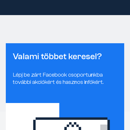
Valami többet keresel?
Lépj be zárt Facebook csoportunkba
további akciókért és hasznos infókért.