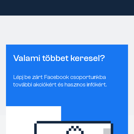
Valami többet keresel?
Lépj be zárt Facebook csoportunkba
további akciókért és hasznos infókért.