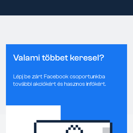
Valami többet keresel?
Lépj be zárt Facebook csoportunkba
további akciókért és hasznos infókért.