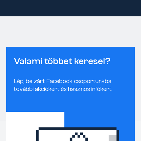
Valami többet keresel?
Lépj be zárt Facebook csoportunkba
további akciókért és hasznos infókért.