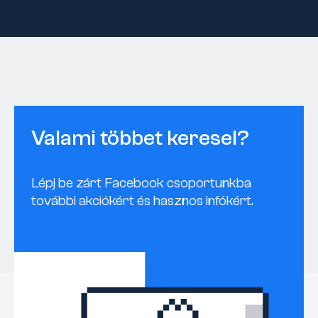
Valami többet keresel?
Lépj be zárt Facebook csoportunkba
további akciókért és hasznos infókért.