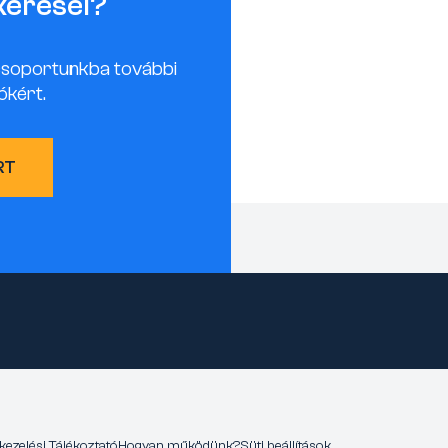
keresel?
csoportunkba további
ókért.
RT
kezelési Tájékoztató
Hogyan működünk?
Süti beállítások