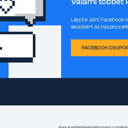
Valami többet 
Lépj be zárt Facebook 
akciókért és hasznos inf
FACEBOOK CSOPO
Kapcsolat
Médiaajánlat
Impresszum
Adat