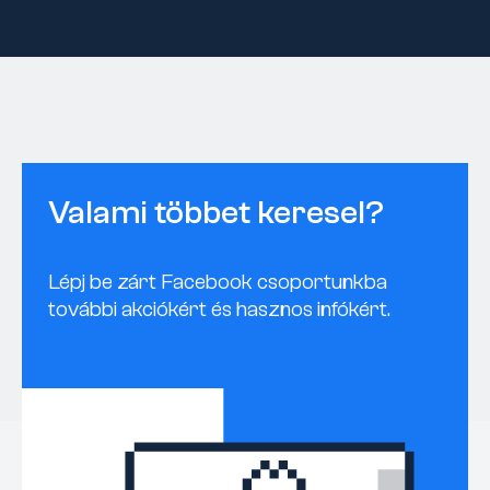
Valami többet keresel?
Lépj be zárt Facebook csoportunkba
további akciókért és hasznos infókért.