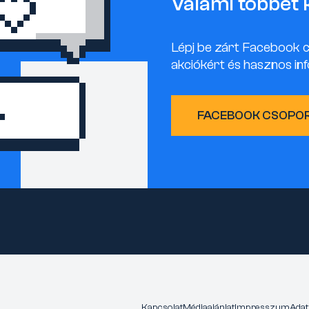
Valami többet 
Lépj be zárt Facebook 
akciókért és hasznos inf
FACEBOOK CSOPO
Kapcsolat
Médiaajánlat
Impresszum
Adat