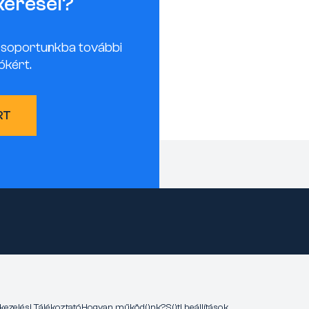
keresel?
csoportunkba további
ókért.
RT
kezelési Tájékoztató
Hogyan működünk?
Süti beállítások