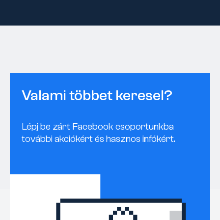
Valami többet keresel?
Lépj be zárt Facebook csoportunkba
további akciókért és hasznos infókért.