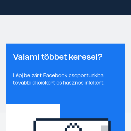
Valami többet keresel?
Lépj be zárt Facebook csoportunkba
további akciókért és hasznos infókért.