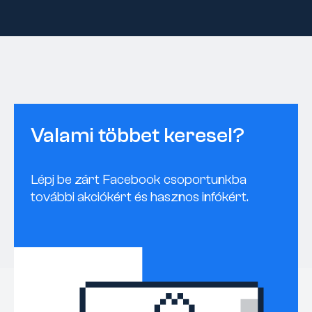
Valami többet keresel?
Lépj be zárt Facebook csoportunkba
további akciókért és hasznos infókért.