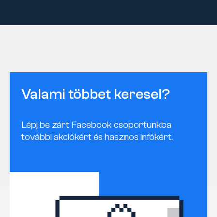
Valami többet keresel?
Lépj be zárt Facebook csoportunkba
további akciókért és hasznos infókért.