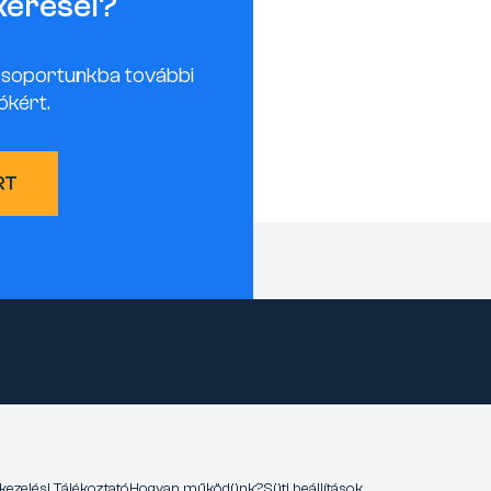
keresel?
csoportunkba további
ókért.
RT
kezelési Tájékoztató
Hogyan működünk?
Süti beállítások