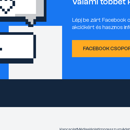
Valami többet 
Lépj be zárt Facebook 
akciókért és hasznos inf
FACEBOOK CSOPO
Kapcsolat
Médiaajánlat
Impresszum
Adat