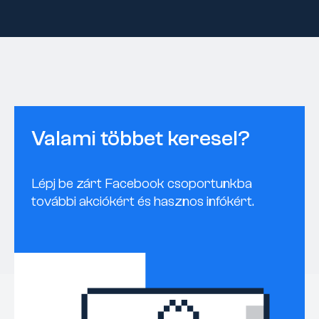
Valami többet keresel?
Lépj be zárt Facebook csoportunkba
további akciókért és hasznos infókért.