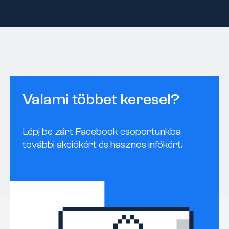
Valami többet keresel?
Lépj be zárt Facebook csoportunkba
további akciókért és hasznos infókért.