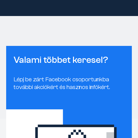
Valami többet keresel?
Lépj be zárt Facebook csoportunkba
további akciókért és hasznos infókért.