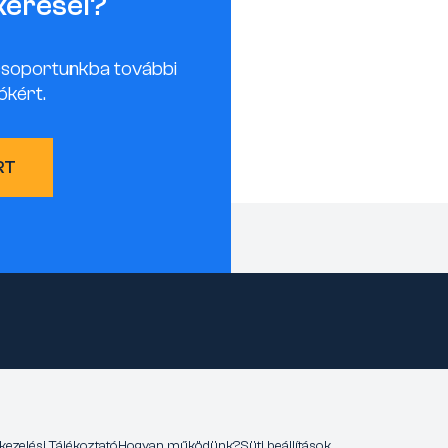
keresel?
csoportunkba további
ókért.
RT
kezelési Tájékoztató
Hogyan működünk?
Süti beállítások