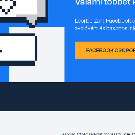
Valami többet 
Lépj be zárt Facebook 
akciókért és hasznos inf
FACEBOOK CSOPO
Kapcsolat
Médiaajánlat
Impresszum
Adat